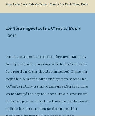
Spectacle " Au clair de Lune " filmé à La Part-Dieu, Bulle
Le 2ème spectacle « C’est si Bon »
2019
Après le succès de cette 1ère aventure, la
troupe remet l’ouvrage sur le métier avec
la création d’un théâtre musical. Dans un
registre à la fois authentique et moderne
«C’est si Bon» a uni plusieurs générations
et mélangé les styles dans une histoire où
la musique, le chant, le théâtre, la danse et
même les claquettes se donnaient la
réplique durant 90 minutes. (2x 45
minutes)